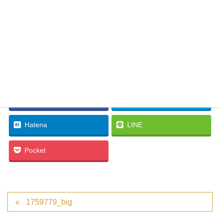
Facebook
twitter
Hatena
LINE
Pocket
1759779_big